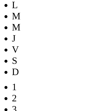
L
M
M
J
V
S
D
1
2
3