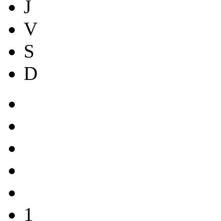
J
V
S
D
1