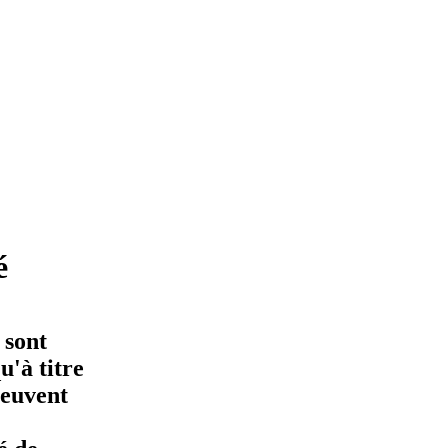
é
 sont
'à titre
peuvent