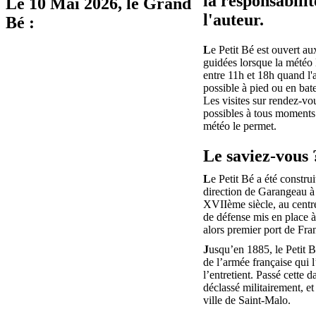
la responsabilit
Le
10 Mai 2026
, le Grand
l'auteur.
Bé :
L
e Petit Bé est ouvert aux
guidées lorsque la météo 
entre 11h et 18h quand l'
possible à pied ou en bat
Les visites sur rendez-vo
possibles à tous moments 
météo le permet.
Le saviez-vous 
L
e Petit Bé a été construi
direction de Garangeau à 
XVIIème siècle, au centr
de défense mis en place 
alors premier port de Fra
J
usqu’en 1885, le Petit B
de l’armée française qui 
l’entretient. Passé cette da
déclassé militairement, et
ville de Saint-Malo.