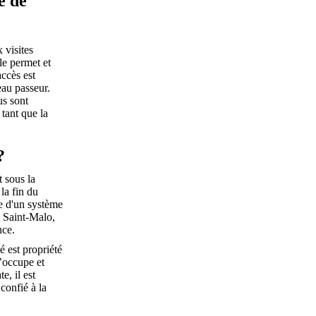
é de
 visites
le permet et
accès est
eau passeur.
us sont
tant que la
?
t sous la
la fin du
e d'un système
à Saint-Malo,
nce.
é est propriété
l’occupe et
te, il est
 confié à la