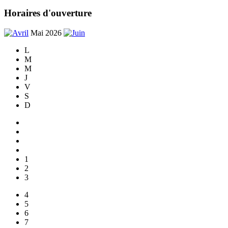
Horaires d'ouverture
Mai 2026
L
M
M
J
V
S
D
1
2
3
4
5
6
7