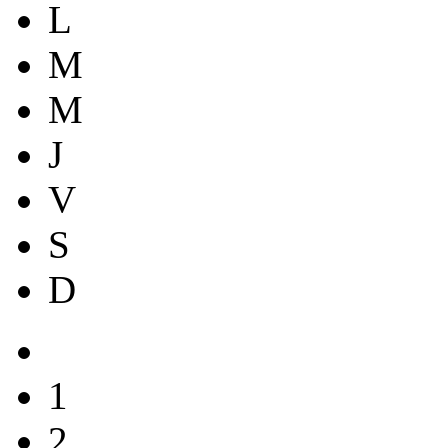
L
M
M
J
V
S
D
1
2