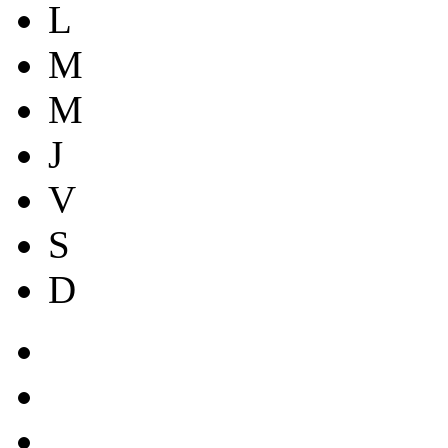
L
M
M
J
V
S
D