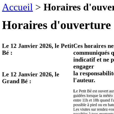
Accueil
>
Horaires d'ouve
Horaires d'ouverture 
Le
12 Janvier 2026
, le Petit
Ces horaires ne
Bé :
communiqués qu
indicatif et ne 
engager
la responsabilit
Le
12 Janvier 2026
, le
l'auteur.
Grand Bé :
L
e Petit Bé est ouvert aux
guidées lorsque la météo 
entre 11h et 18h quand l'
possible à pied ou en bat
Les visites sur rendez-vo
possibles à tous moments 