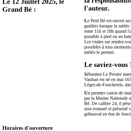
la responsabilit
Le
12 Juillet 2025
, le
l'auteur.
Grand Bé :
L
e Petit Bé est ouvert aux
guidées lorsque la météo 
entre 11h et 18h quand l'
possible à pied ou en bat
Les visites sur rendez-vo
possibles à tous moments 
météo le permet.
Le saviez-vous 
S
ébastien Le Prestre mar
Vauban est né en mai 163
Léger-de-Foucherets, da
U
n premier canon de mar
par la Marine Nationale au
Bé. De calibre 24, il pèse
sera restauré et présenté s
gribauval en état de fonc
Horaires d'ouverture