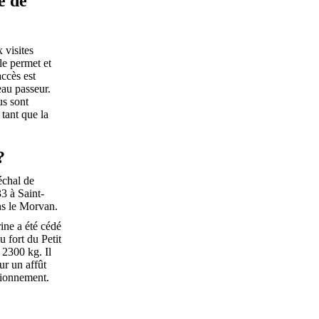
é de
 visites
le permet et
accès est
eau passeur.
us sont
tant que la
?
échal de
3 à Saint-
ns le Morvan.
ine a été cédé
 fort du Petit
 2300 kg. Il
ur un affût
tionnement.