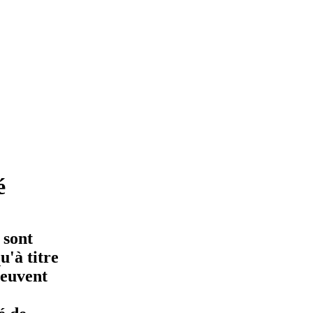
é
 sont
'à titre
peuvent