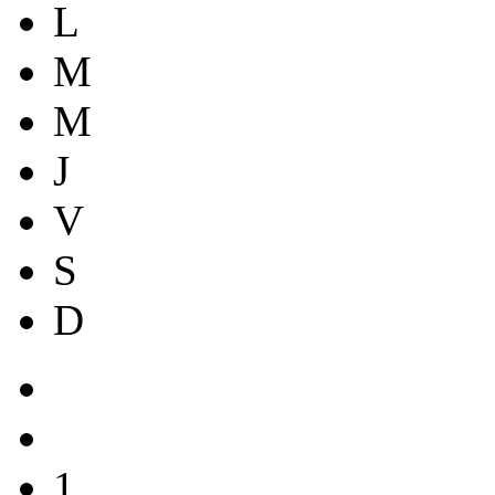
L
M
M
J
V
S
D
1