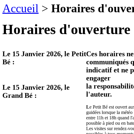
Accueil
>
Horaires d'ouve
Horaires d'ouverture 
Le
15 Janvier 2026
, le Petit
Ces horaires ne
Bé :
communiqués qu
indicatif et ne 
engager
la responsabilit
Le
15 Janvier 2026
, le
l'auteur.
Grand Bé :
L
e Petit Bé est ouvert aux
guidées lorsque la météo 
entre 11h et 18h quand l'
possible à pied ou en bat
Les visites sur rendez-vo
possibles à tous moments 