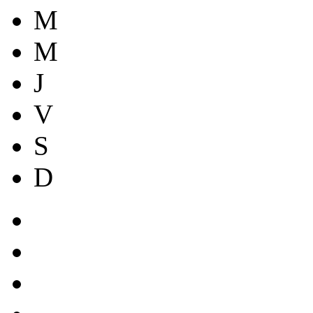
M
M
J
V
S
D