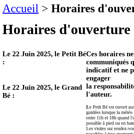
Accueil
>
Horaires d'ouve
Horaires d'ouverture 
Le
22 Juin 2025
, le Petit Bé
Ces horaires ne
:
communiqués qu
indicatif et ne 
engager
la responsabilit
Le
22 Juin 2025
, le Grand
l'auteur.
Bé :
L
e Petit Bé est ouvert aux
guidées lorsque la météo 
entre 11h et 18h quand l'
possible à pied ou en bat
Les visites sur rendez-vo
possibles à tous moments 