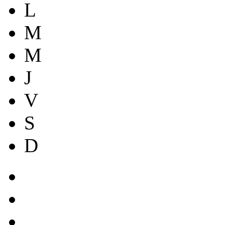
L
M
M
J
V
S
D