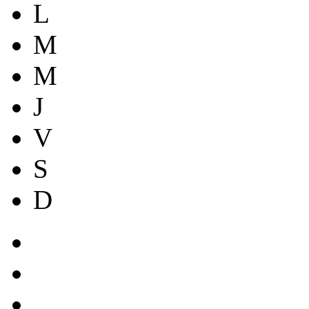
L
M
M
J
V
S
D