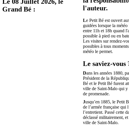
la responsabilit
Le
08 Juillet 2026
, le
l'auteur.
Grand Bé :
L
e Petit Bé est ouvert aux
guidées lorsque la météo 
entre 11h et 18h quand l'
possible à pied ou en bat
Les visites sur rendez-vo
possibles à tous moments 
météo le permet.
Le saviez-vous 
D
ans les années 1880, pa
Président de la Républiq
Bé et le Petit Bé furent at
ville de Saint-Malo qui y 
de promenade.
J
usqu’en 1885, le Petit B
de l’armée française qui 
l’entretient. Passé cette da
déclassé militairement, et
ville de Saint-Malo.