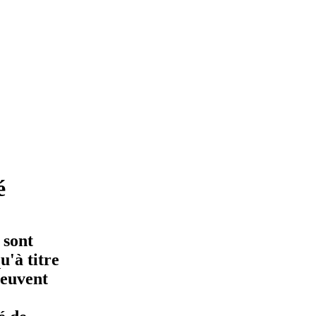
é
 sont
'à titre
peuvent