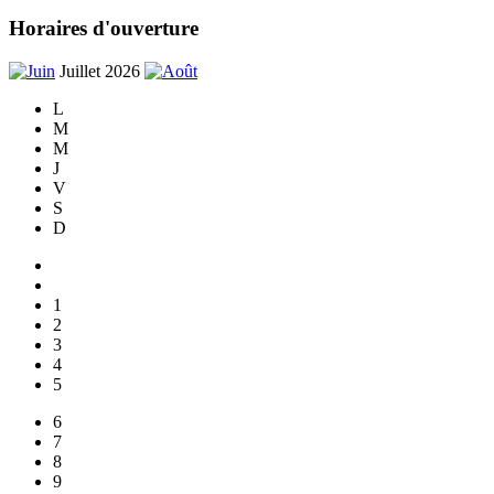
Horaires d'ouverture
Juillet 2026
L
M
M
J
V
S
D
1
2
3
4
5
6
7
8
9