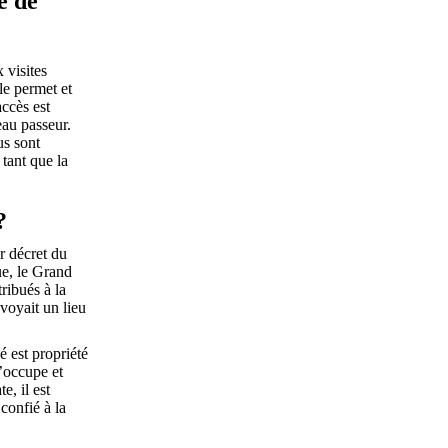
é de
 visites
le permet et
accès est
eau passeur.
us sont
tant que la
?
r décret du
ue, le Grand
tribués à la
voyait un lieu
é est propriété
l’occupe et
te, il est
 confié à la