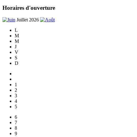
Horaires d'ouverture
Juillet 2026
L
M
M
J
V
S
D
1
2
3
4
5
6
7
8
9