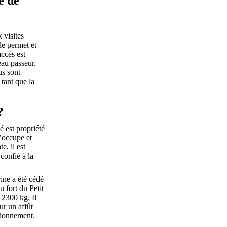
é de
 visites
le permet et
accès est
eau passeur.
us sont
tant que la
?
é est propriété
l’occupe et
te, il est
 confié à la
ine a été cédé
 fort du Petit
 2300 kg. Il
ur un affût
tionnement.