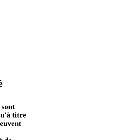
é
 sont
'à titre
peuvent