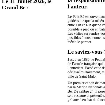
la responsabilit
Le
31 Juillet 2026
, le
l'auteur.
Grand Bé :
L
e Petit Bé est ouvert aux
guidées lorsque la météo 
entre 11h et 18h quand l'
possible à pied ou en bat
Les visites sur rendez-vo
possibles à tous moments 
météo le permet.
Le saviez-vous 
J
usqu’en 1885, le Petit B
de l’armée française qui 
l’entretient. Passé cette da
déclassé militairement, et
ville de Saint-Malo.
U
n premier canon de mar
par la Marine Nationale au
Bé. De calibre 24, il pèse
sera restauré et présenté s
gribauval en état de fonc