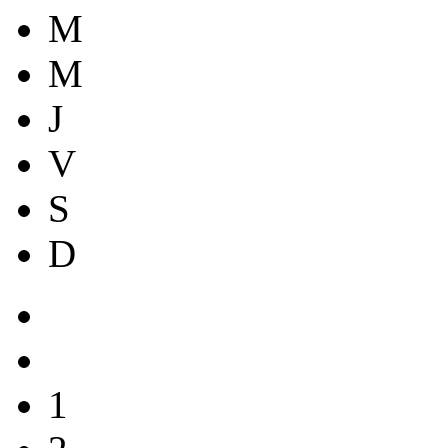
M
M
J
V
S
D
1