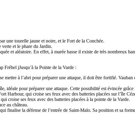
par une tourelle jaune et noire, et le Fort de la Conchée.
 verte et le phare du Jardin.
squée et aléatoire. En effet, à marée basse il existe de très nombreux banc
ap Fréhel jJusqu’à la Pointe de la Varde :
mettre à l’abri pour préparer une attaque, il doit être fortifié. Vauban 
le, idéale pour préparer une attaque. Cette possibilité est évincée grâce 
Fort Harbour, qui croise ses feux avec des batteries placées sur l’île Cé
qui croise ses feux avec des batteries placées à la pointe de la Varde.
face au château.
Bé qui finalise la défense de l’entrée de Saint-Malo. Sa position et sa for