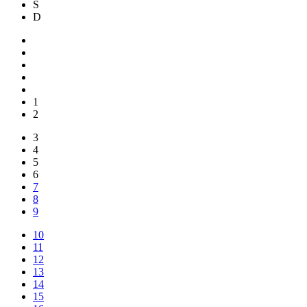
S
D
1
2
3
4
5
6
7
8
9
10
11
12
13
14
15